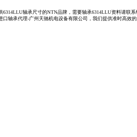
提供6314LLU轴承尺寸的NTN品牌，需要轴承6314LLU资料请联
TN进口轴承代理-广州天驰机电设备有限公司，我们提供准时高效的服