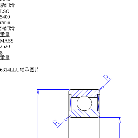
脂润滑
LSO
5400
r/min
油润滑
重量
MASS
2520
g
重量
6314LLU轴承图片