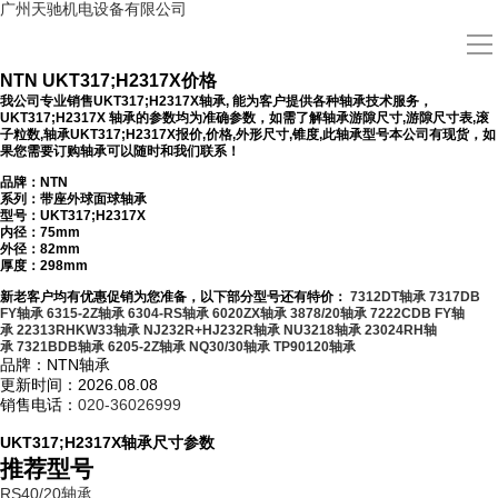
广州天驰机电设备有限公司
导
航
NTN UKT317;H2317X价格
首页
我公司专业销售UKT317;H2317X轴承, 能为客户提供各种轴承技术服务，
UKT317;H2317X 轴承的参数均为准确参数，如需了解轴承游隙尺寸,游隙尺寸表,滚
子粒数,轴承UKT317;H2317X报价,价格,外形尺寸,锥度,此轴承型号本公司有现货，如
果您需要订购轴承可以随时和我们联系！
型号查询
品牌：NTN
系列：带座外球面球轴承
型号：
UKT317;H2317X
内径：75mm
NTN轴承
外径：82mm
厚度：298mm
新老客户均有优惠促销为您准备，以下部分型号还有特价：
7312DT轴承
7317DB
NTN新闻
FY轴承
6315-2Z轴承
6304-RS轴承
6020ZX轴承
3878/20轴承
7222CDB FY轴
承
22313RHKW33轴承
NJ232R+HJ232R轴承
NU3218轴承
23024RH轴
承
7321BDB轴承
6205-2Z轴承
NQ30/30轴承
TP90120轴承
品牌：NTN轴承
应用领域
更新时间：2026.08.08
销售电话：
020-36026999
关于我们
UKT317;H2317X轴承尺寸参数
推荐型号
RS40/20轴承