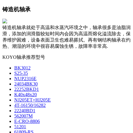
铸造机轴承
铸造机轴承就处于高温和水蒸汽环境之中，轴承很多是油脂润
滑，添加的润滑脂较短时间内会因为高温而熔化溢流除去，保
养维护困难，设备表面卫生也难易搽拭。再有钢结构轴承在灼
热、潮湿的环境中很容易腐蚀生锈，故障率非常高.
KOYO轴承推荐型号
BK3012
S25-35
NUP2316E
24034BK30
22252BKD1
K40x48x20
NJ205ET+HJ205E
4T-16150/16282
22240BD1
562007M
E-CRO-8806
51201
61809-RS