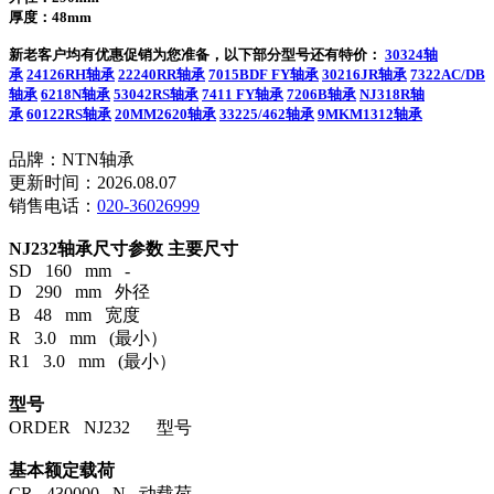
厚度：48mm
新老客户均有优惠促销为您准备，以下部分型号还有特价：
30324轴
承
24126RH轴承
22240RR轴承
7015BDF FY轴承
30216JR轴承
7322AC/DB
轴承
6218N轴承
53042RS轴承
7411 FY轴承
7206B轴承
NJ318R轴
承
60122RS轴承
20MM2620轴承
33225/462轴承
9MKM1312轴承
品牌：NTN轴承
更新时间：2026.08.07
销售电话：
020-36026999
NJ232轴承尺寸参数
主要尺寸
SD 160 mm -
D 290 mm 外径
B 48 mm 宽度
R 3.0 mm (最小）
R1 3.0 mm (最小）
型号
ORDER NJ232 型号
基本额定载荷
CR 430000 N 动载荷