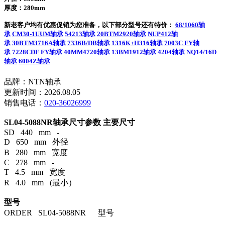
厚度：280mm
新老客户均有优惠促销为您准备，以下部分型号还有特价：
68/1060轴
承
CM30-1UUM轴承
54213轴承
20BTM2920轴承
NUP412轴
承
30BTM3716A轴承
7336B/DB轴承
1316K+H316轴承
7003C FY轴
承
7228CDF FY轴承
40MM4720轴承
13BM1912轴承
4204轴承
NQ14/16D
轴承
6004Z轴承
品牌：NTN轴承
更新时间：2026.08.05
销售电话：
020-36026999
SL04-5088NR轴承尺寸参数
主要尺寸
SD 440 mm -
D 650 mm 外径
B 280 mm 宽度
C 278 mm -
T 4.5 mm 宽度
R 4.0 mm (最小）
型号
ORDER SL04-5088NR 型号