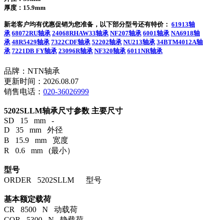
厚度：15.9mm
新老客户均有优惠促销为您准备，以下部分型号还有特价：
61913轴
承
68072RU轴承
24068RHAW33轴承
NF207轴承
6001轴承
NA6918轴
承
48R5429轴承
7322CDF轴承
52202轴承
NU213轴承
34BTM4012A轴
承
7221DB FY轴承
23096R轴承
NF320轴承
6011NR轴承
品牌：NTN轴承
更新时间：2026.08.07
销售电话：
020-36026999
5202SLLM轴承尺寸参数
主要尺寸
SD 15 mm -
D 35 mm 外径
B 15.9 mm 宽度
R 0.6 mm (最小）
型号
ORDER 5202SLLM 型号
基本额定载荷
CR 8500 N 动载荷
COR 5300 N 静载荷