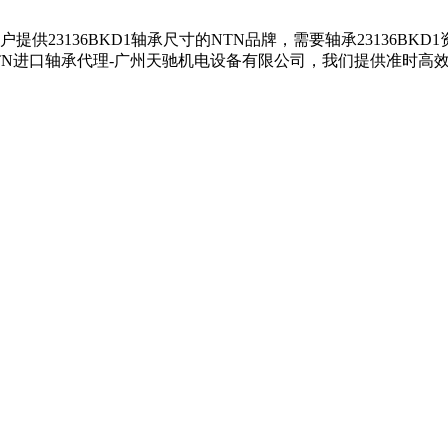
承为客户提供23136BKD1轴承尺寸的NTN品牌，需要轴承23136B
系NTN进口轴承代理-广州天驰机电设备有限公司，我们提供准时高效的