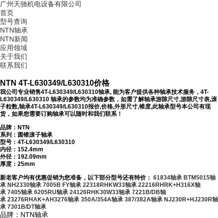
广州天驰机电设备有限公司
首页
型号查询
NTN轴承
NTN新闻
应用领域
关于我们
联系我们
NTN 4T-L630349/L630310价格
我公司专业销售4T-L630349/L630310轴承, 能为客户提供各种轴承技术服务，4T-
L630349/L630310 轴承的参数均为准确参数，如需了解轴承游隙尺寸,游隙尺寸表,滚
子粒数,轴承4T-L630349/L630310报价,价格,外形尺寸,锥度,此轴承型号本公司有现
货，如果您需要订购轴承可以随时和我们联系！
品牌：NTN
系列：圆锥滚子轴承
型号：
4T-L630349/L630310
内径：152.4mm
外径：192.09mm
厚度：25mm
新老客户均有优惠促销为您准备，以下部分型号还有特价：
61834轴承
BTM5015轴
承
NH2330轴承
7005B FY轴承
22318RHKW33轴承
22216RHRK+H316X轴
承
7405轴承
6205RU轴承
24126RHK30W33轴承
7221B/DB轴
承
23276RHAK+AH3276轴承
350A/354A轴承
387/382A轴承
NJ230R+HJ230R轴
承
7301B/DT轴承
品牌：NTN轴承