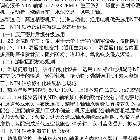
调心滚子 NTN 轴承（222/231/EMD1 重工系列）球面
机、振动筛、烧结台车、水泥立磨、风电主轴。
NT
选型速记：高速精密机床、洁净自动化、通用电机优先选用
二、NTN 轴承密封与游隙工况选用标准
（一）原厂密封后缀分级选用
1、ZZ 金属防尘盖：仅适用于无尘干燥室内精密设备，仅阻隔
间；3、LLU 双唇接触密封（通用主力款）：双层唇口贴合内圈
多层耐磨橡胶骨架，阻挡矿粉、冷却水、氧化铁皮侵入滚道。
（二）游隙匹配核心规则
NT
1、常规伺服电机、洁净自动化设备：选用 CM 标准电机游隙
在交变冲击的输送、轻型轧机、振动筛：强制选用 C4 超大游
三、NTN 轴承标准化装配核心规范
1、热装温度严格控制 80℃~110℃，上限不超过 120℃，
NTN 轴承
LLU/LLH 橡胶密封的
禁止长时间油浴浸泡，避免密封
在滚道形成永久性布氏压痕，精密主轴轴承磕碰后直接丧失 P4 高
配合，适配轴承座加工微小偏差；机床主轴配合轴表面粗糙度需达到 
度加大预紧力；预紧力过大会造成轴承持续高温啸叫，预紧不足
磨损；装配完成后低速空载跑合 30 分钟，实时监测温升、振
四、NTN 轴承润滑养护核心标准
NTN 轴承
1、填脂量管控：高速精密
填充内腔 1/3 即可，重