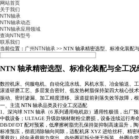
网站首页
关于我们
NTN轴承
NTN轴承动态
NTN轴承应用领域
查询NTN型号
联系我们
当前位置：
广州NTN轴承
>> NTN 轴承精密选型、标准化装
NTN 轴承精密选型、标准化装配与全工
数控机床、伺服电机、自动化流水线、风机水泵、冶金输送、工
滚道研磨工艺、多层复合密封、低发热树脂保持架四大核心技术，
振动、密封渗漏、加工精度漂移、滚道提前剥落失效等故障，根
一、主流 NTN 轴承品类及行业工况适配
1、深沟球 NTN 轴承（6 系列通用电机款）通用性极强，出厂
中载设备；ULTAGE 升级款钢材耐粉尘磨损，设备连续运行寿命大幅提升
DB/DF/DT 配对预紧，低摩擦树脂兜孔保持架抑制高速温升，
标准预压，彻底消除轴向间隙，适配机床 XYZ 进给丝杆、精密移
重载款）径向承载能力突出，内外圈可拆分便于拆装，外圈自带 