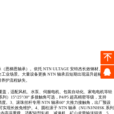
承
（恩梯恩轴承）。依托 NTN ULTAGE 安特杰长效钢材、镜面
工业场景。大量设备更换 NTN 轴承后短期出现温升超标、异响
滑养护流程缺失。
密封全覆盖，适配风机、水泵、伺服电机、包装自动化、家电电机等轻
15°/25°/30° 多接触角可选，P4/P5 超高精密等级，支持
度。3、滚珠丝杆专用 NTN 轴承60° 大推力接触角，出厂预设
效免维护。4、圆柱滚子 NTN 轴承（NU/NJ/NHSK 系列
℃以内高温重载，适配轻型轧机、减速机、矿山皮带输送辊道。5、