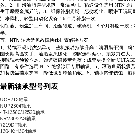
效。2、润滑油脂选型规范：常温风机、输送设备选用 NTN
生干摩擦金属异响。3、维保补脂周期（恶劣粉尘、喷淋工况周
洁净风机、轻型自动化设备：6 个月补脂一次；
切削液、粉尘加工车间、冶金辊道、破碎机：3 个月补脂一次
半。
五、NTN 轴承常见故障快速排查解决方案
1、持续不规则沙沙异响、整机振动持续升高：润滑脂干涸、粉尘 
圈长期高温烫手、油脂发黑碳化：游隙选型偏小、预紧力过大、润
接触轴承预紧不足、滚道磕碰疲劳剥落；成套更换全新 ULTAG
回路，有条件选用 NTN 绝缘涂层专用轴承。5、滚道鱼鳞状疲劳
加装防尘挡水护罩，降低设备峰值负载。6、轴承内部锈蚀、旋转
最新轴承型号列表
UCP213轴承
NUP2304轴承
4T-12580/12520轴承
KRV80/3AS轴承
7219DF轴承
1304K;H304轴承