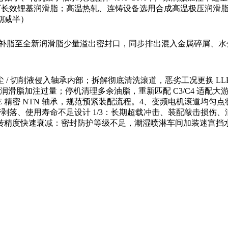
 原厂长效锂基润滑脂；高温热轧、连铸设备选用合成高温极压润
期减半）
；补脂至全新润滑脂少量溢出密封口，同步排出混入金属碎屑、水
/ 切削液侵入轴承内部；拆解彻底清洗滚道，恶劣工况更换 LL
滑脂加注过量；停机清理多余油脂，重新匹配 C3/C4 适配
E 精密 NTN 轴承，规范预紧装配流程。4、变频电机滚道均
剥落、使用寿命不足设计 1/3：长期超载冲击、装配敲击损伤、润滑
精度快速衰减：密封防护等级不足，潮湿喷淋车间加装迷宫挡水结