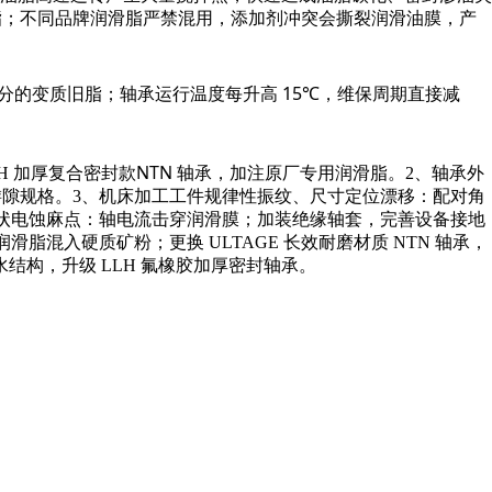
滑脂；不同品牌润滑脂严禁混用，添加剂冲突会撕裂润滑油膜，产
分的变质旧脂；轴承运行温度每升高 15℃，维保周期直接减
NTN 轴承
H 加厚复合密封款
，加注原厂专用润滑脂。2、轴承外
大游隙规格。3、机床加工工件规律性振纹、尺寸定位漂移：配对角
匀点状电蚀麻点：轴电流击穿润滑膜；加装绝缘轴套，完善设备接地
脂混入硬质矿粉；更换 ULTAGE 长效耐磨材质 NTN 轴承，
构，升级 LLH 氟橡胶加厚密封轴承。