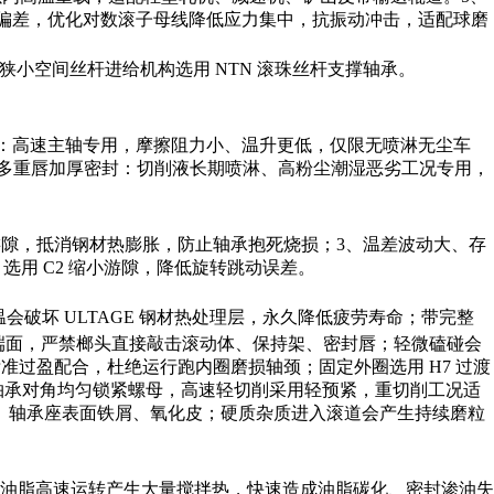
安装不同心偏差，优化对数滚子母线降低应力集中，抗振动冲击，适配球磨
狭小空间丝杆进给机构选用 NTN 滚珠丝杆支撑轴承。
密封：高速主轴专用，摩擦阻力小、温升更低，仅限无喷淋无尘车
H 多重唇加厚密封：切削液长期喷淋、高粉尘潮湿恶劣工况专用，
大游隙，抵消钢材热膨胀，防止轴承抱死烧损；3、温差波动大、存
选用 C2 缩小游隙，降低旋转跳动误差。
温会破坏 ULTAGE 钢材热处理层，永久降低疲劳寿命；带完整
端面，严禁榔头直接敲击滚动体、保持架、密封唇；轻微磕碰会
标准过盈配合，杜绝运行跑内圈磨损轴颈；固定外圈选用 H7 过渡
TN 轴承对角均匀锁紧螺母，高速轻切削采用轻预紧，重切削工况适
、轴承座表面铁屑、氧化皮；硬质杂质进入滚道会产生持续磨粒
；过量油脂高速运转产生大量搅拌热，快速造成油脂碳化、密封渗油失