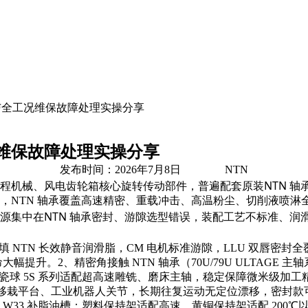
配与全工况维保故障处理实操分享
况维保故障处理实操分享
发布时间：2026年7月8日 NTN
NTN 轴
程机械、风电齿轮箱核心旋转传动部件，普遍配套原装
NTN 轴承覆盖高速精密、重载冲击、高温粉尘、切削液喷淋全
NTN 轴承
源集中在
密封、游隙选型错误，装配工艺不标准、润
预填 NTN 长效静音润滑脂，CM 电机标准游隙，LLU 双唇
。2、精密角接触 NTN 轴承（70U/79U ULTAGE 主轴系列）
陶瓷球 5S 系列适配超高速雕铣、磨床主轴，稳定保障微米级加工精
栽平台、工业机器人关节，长期往复运动无定位漂移，密封款可实现长
W33 补脂油槽；塑料保持架适配高速，黄铜保持架适配 200