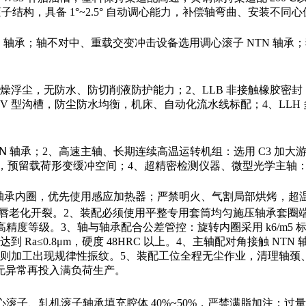
外圈对称滚子结构，具备 1°~2.5° 自动调心能力，补偿轴弯曲、
N 轴承
；轴不对中、重载交变冲击设备选用调心滚子 NTN 轴承；
干燥浮尘，无防水、防切削液防护能力；2、LLB 非接触橡胶
 V 型沟槽，防尘防水均衡，机床、自动化流水线标配；4、LL
N 轴承
；2、高速主轴、长期连续高温运转机组：选用 C3 加
隙，预留载荷形变缓冲空间；4、超精密检测仪器、微型光学主轴：
仅加热轴承内圈，优先使用感应加热器；严禁明火、气割局部烘烤，超
唇老化开裂。2、装配必须使用平整专用套筒均匀施压轴承套圈
精度等级。3、轴与轴承配合公差管控：旋转内圈采用 k6/m5 
Ra≤0.8μm，硬度 48HRC 以上。4、主轴配对角接触 N
则加工出现规律性振纹。5、装配工位全程无尘作业，清理轴颈
动无异常再投入满负荷生产。
载调心滚子、轧机滚子轴承填充腔体 40%~50%，严禁满脂加注