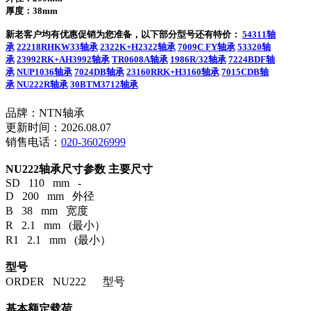
厚度：38mm
新老客户均有优惠促销为您准备，以下部分型号还有特价：
54311轴
承
22218RHKW33轴承
2322K+H2322轴承
7009C FY轴承
53320轴
承
23992RK+AH3992轴承
TR0608A轴承
1986R/32轴承
7224BDF轴
承
NUP1036轴承
7024DB轴承
23160RRK+H3160轴承
7015CDB轴
承
NU222R轴承
30BTM3712轴承
品牌：NTN轴承
更新时间：2026.08.07
销售电话：
020-36026999
NU222轴承尺寸参数
主要尺寸
SD 110 mm -
D 200 mm 外径
B 38 mm 宽度
R 2.1 mm (最小）
R1 2.1 mm (最小）
型号
ORDER NU222 型号
基本额定载荷