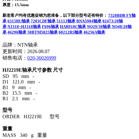
厚度：15.5mm
新老客户均有优惠促销为您准备，以下部分型号还有特价：
7328BDB FY轴
承
6315RU轴承
7203CDF轴承
51113轴承
RNA5904轴承
02473/20轴
承
NJ318+HJ318轴承
F696轴承
HAR910C轴承
NQ29/30轴承
NQ40/20轴
承
46296轴承
50BTM5825轴承
60212RS轴承
46256A轴承
品牌：NTN轴承
更新时间：2026.08.07
销售电话：
020-36026999
HJ2219E轴承尺寸参数
尺寸
SD 95 mm -
D1 121.0 mm -
B1 9 mm -
B2 15.5 mm -
R1 2.1 mm -
型号
ORDER HJ2219E 型号
重量
MASS 340 g 重量