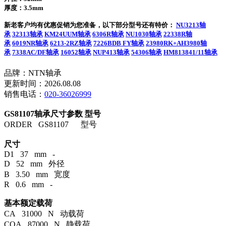
厚度：3.5mm
新老客户均有优惠促销为您准备，以下部分型号还有特价：
NU3213轴
承
32313轴承
KM24UUM轴承
6306R轴承
NU1030轴承
22338R轴
承
6019NR轴承
6213-2RZ轴承
7226BDB FY轴承
23980RK+AH3980轴
承
7338AC/DF轴承
16052轴承
NUP413轴承
54306轴承
HM813841/11轴承
品牌：NTN轴承
更新时间：2026.08.08
销售电话：
020-36026999
GS81107轴承尺寸参数
型号
ORDER GS81107 型号
尺寸
D1 37 mm -
D 52 mm 外径
B 3.50 mm 宽度
R 0.6 mm -
基本额定载荷
CA 31000 N 动载荷
COA 87000 N 静载荷