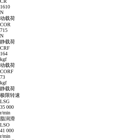
CR
1610
N
动载荷
COR
715
N
静载荷
CRF
164
kgf
动载荷
CORF
73
kgf
静载荷
极限转速
LSG
35 000
r/min
脂润滑
LSO
41 000
r/min