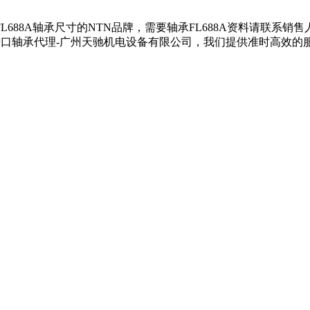
供FL688A轴承尺寸的NTN品牌，需要轴承FL688A资料请联系销
TN进口轴承代理-广州天驰机电设备有限公司，我们提供准时高效的服