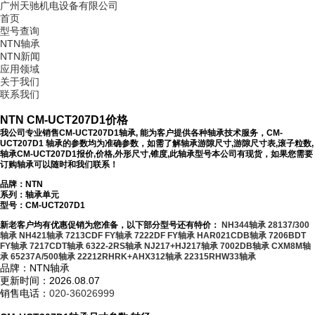
广州天驰机电设备有限公司
首页
型号查询
NTN轴承
NTN新闻
应用领域
关于我们
联系我们
NTN CM-UCT207D1价格
我公司专业销售CM-UCT207D1轴承, 能为客户提供各种轴承技术服务，CM-
UCT207D1 轴承的参数均为准确参数，如需了解轴承游隙尺寸,游隙尺寸表,滚子粒数,
轴承CM-UCT207D1报价,价格,外形尺寸,锥度,此轴承型号本公司有现货，如果您需要
订购轴承可以随时和我们联系！
品牌：NTN
系列：轴承单元
型号：
CM-UCT207D1
新老客户均有优惠促销为您准备，以下部分型号还有特价：
NH344轴承
28137/300
轴承
NH421轴承
7213CDF FY轴承
7222DF FY轴承
HAR021CDB轴承
7206BDT
FY轴承
7217CDT轴承
6322-2RS轴承
NJ217+HJ217轴承
7002DB轴承
CXM8M轴
承
65237A/500轴承
22212RHRK+AHX312轴承
22315RHW33轴承
品牌：NTN轴承
更新时间：2026.08.07
销售电话：
020-36026999