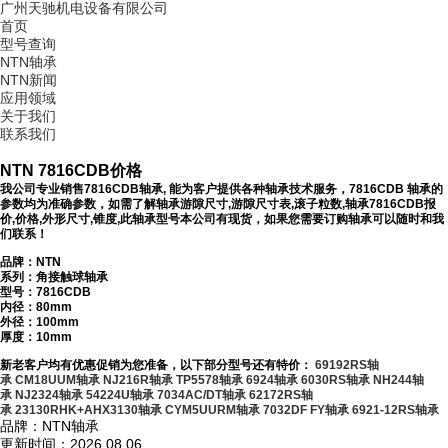
广州天驰机电设备有限公司
首页
型号查询
NTN轴承
NTN新闻
应用领域
关于我们
联系我们
NTN 7816CDB价格
我公司专业销售7816CDB轴承, 能为客户提供各种轴承技术服务，7816CDB 轴承的
参数均为准确参数，如需了解轴承游隙尺寸,游隙尺寸表,滚子粒数,轴承7816CDB报
价,价格,外形尺寸,锥度,此轴承型号本公司有现货，如果您需要订购轴承可以随时和我
们联系！
品牌：NTN
系列：角接触球轴承
型号：
7816CDB
内径：80mm
外径：100mm
厚度：10mm
新老客户均有优惠促销为您准备，以下部分型号还有特价：
69192RS轴
承
CM18UUM轴承
NJ216R轴承
TP5578轴承
6924轴承
6030RS轴承
NH244轴
承
NJ2324轴承
54224U轴承
7034AC/DT轴承
62172RS轴
承
23130RHK+AHX3130轴承
CYM5UURM轴承
7032DF FY轴承
6921-12RS轴承
品牌：NTN轴承
更新时间：2026.08.06