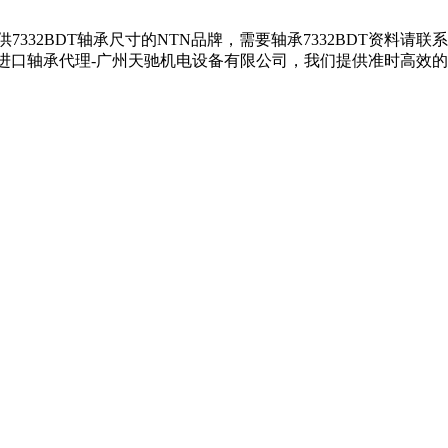
户提供7332BDT轴承尺寸的NTN品牌，需要轴承7332BDT资料请
TN进口轴承代理-广州天驰机电设备有限公司，我们提供准时高效的服