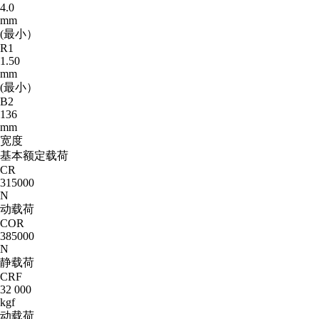
4.0
mm
(最小）
R1
1.50
mm
(最小）
B2
136
mm
宽度
基本额定载荷
CR
315000
N
动载荷
COR
385000
N
静载荷
CRF
32 000
kgf
动载荷