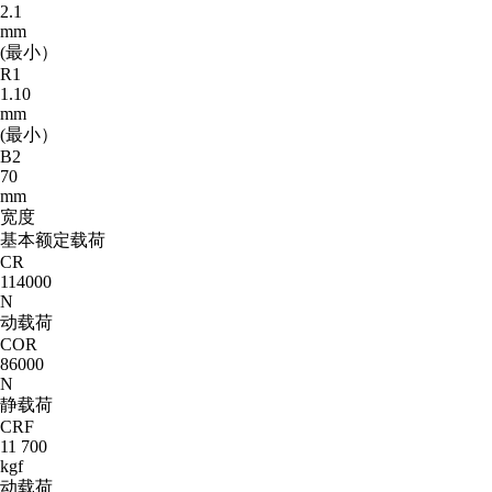
2.1
mm
(最小）
R1
1.10
mm
(最小）
B2
70
mm
宽度
基本额定载荷
CR
114000
N
动载荷
COR
86000
N
静载荷
CRF
11 700
kgf
动载荷