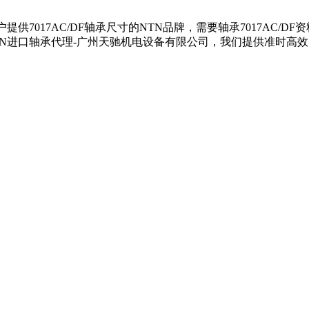
为客户提供7017AC/DF轴承尺寸的NTN品牌，需要轴承7017AC/
系NTN进口轴承代理-广州天驰机电设备有限公司，我们提供准时高效的