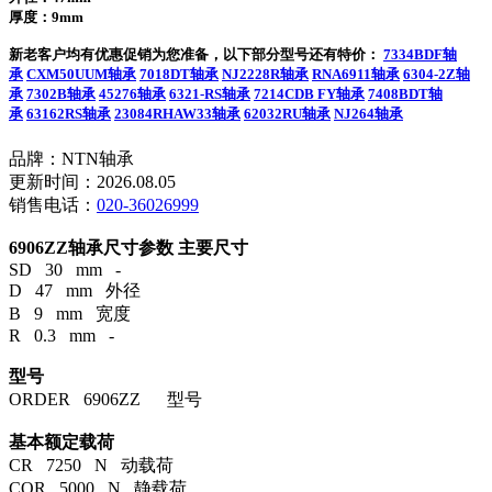
厚度：9mm
新老客户均有优惠促销为您准备，以下部分型号还有特价：
7334BDF轴
承
CXM50UUM轴承
7018DT轴承
NJ2228R轴承
RNA6911轴承
6304-2Z轴
承
7302B轴承
45276轴承
6321-RS轴承
7214CDB FY轴承
7408BDT轴
承
63162RS轴承
23084RHAW33轴承
62032RU轴承
NJ264轴承
品牌：NTN轴承
更新时间：2026.08.05
销售电话：
020-36026999
6906ZZ轴承尺寸参数
主要尺寸
SD 30 mm -
D 47 mm 外径
B 9 mm 宽度
R 0.3 mm -
型号
ORDER 6906ZZ 型号
基本额定载荷
CR 7250 N 动载荷
COR 5000 N 静载荷