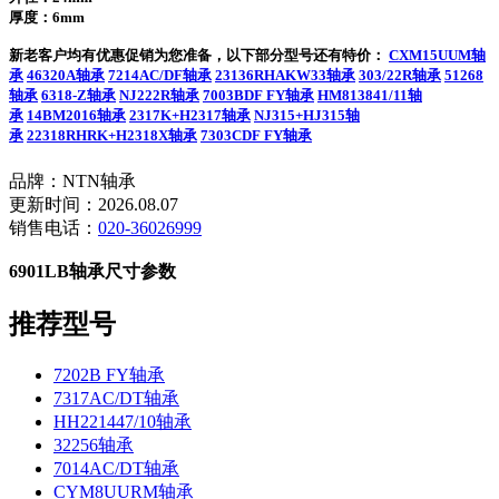
厚度：6mm
新老客户均有优惠促销为您准备，以下部分型号还有特价：
CXM15UUM轴
承
46320A轴承
7214AC/DF轴承
23136RHAKW33轴承
303/22R轴承
51268
轴承
6318-Z轴承
NJ222R轴承
7003BDF FY轴承
HM813841/11轴
承
14BM2016轴承
2317K+H2317轴承
NJ315+HJ315轴
承
22318RHRK+H2318X轴承
7303CDF FY轴承
品牌：NTN轴承
更新时间：2026.08.07
销售电话：
020-36026999
6901LB轴承尺寸参数
推荐型号
7202B FY轴承
7317AC/DT轴承
HH221447/10轴承
32256轴承
7014AC/DT轴承
CYM8UURM轴承