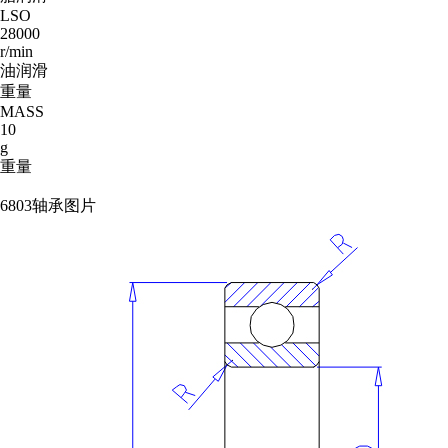
LSO
28000
r/min
油润滑
重量
MASS
10
g
重量
6803轴承图片