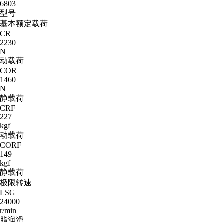
6803
型号
基本额定载荷
CR
2230
N
动载荷
COR
1460
N
静载荷
CRF
227
kgf
动载荷
CORF
149
kgf
静载荷
极限转速
LSG
24000
r/min
脂润滑