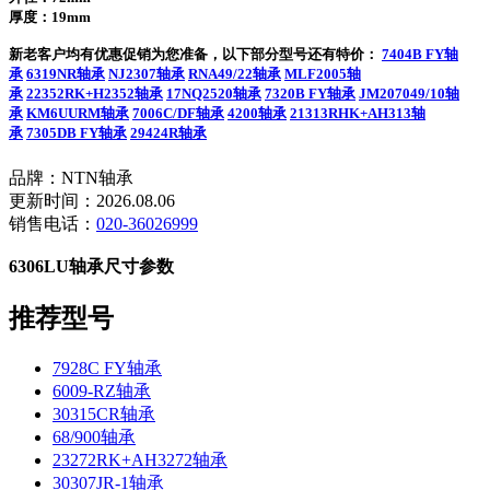
厚度：19mm
新老客户均有优惠促销为您准备，以下部分型号还有特价：
7404B FY轴
承
6319NR轴承
NJ2307轴承
RNA49/22轴承
MLF2005轴
承
22352RK+H2352轴承
17NQ2520轴承
7320B FY轴承
JM207049/10轴
承
KM6UURM轴承
7006C/DF轴承
4200轴承
21313RHK+AH313轴
承
7305DB FY轴承
29424R轴承
品牌：NTN轴承
更新时间：2026.08.06
销售电话：
020-36026999
6306LU轴承尺寸参数
推荐型号
7928C FY轴承
6009-RZ轴承
30315CR轴承
68/900轴承
23272RK+AH3272轴承
30307JR-1轴承