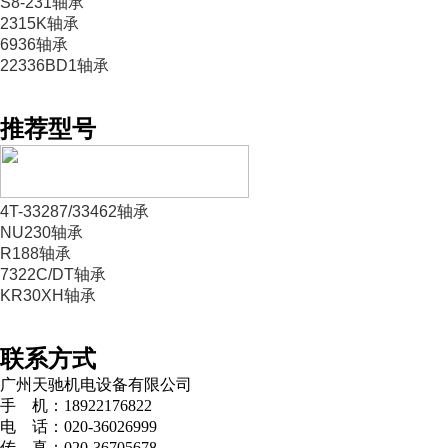
S8-231轴承
2315K轴承
6936轴承
22336BD1轴承
推荐型号
4T-33287/33462轴承
NU230轴承
R188轴承
7322C/DT轴承
KR30XH轴承
联系方式
广州天驰机电设备有限公司
手 机：18922176822
电 话：020-36026999
传 真：020-36705678