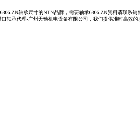
提供6306-ZN轴承尺寸的NTN品牌，需要轴承6306-ZN资料请联系
TN进口轴承代理-广州天驰机电设备有限公司，我们提供准时高效的服