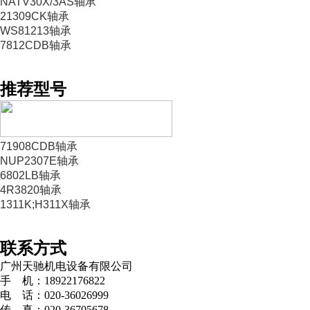
NATV30X/3AS轴承
21309CK轴承
WS81213轴承
7812CDB轴承
推荐型号
71908CDB轴承
NUP2307E轴承
6802LB轴承
4R3820轴承
1311K;H311X轴承
联系方式
广州天驰机电设备有限公司
手 机：18922176822
电 话：020-36026999
传 真：020-36705678