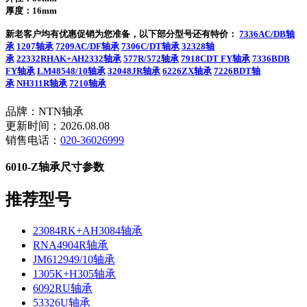
厚度：16mm
新老客户均有优惠促销为您准备，以下部分型号还有特价：
7336AC/DB轴
承
1207轴承
7209AC/DF轴承
7306C/DT轴承
32328轴
承
22332RHAK+AH2332轴承
577R/572轴承
7918CDT FY轴承
7336BDB
FY轴承
LM48548/10轴承
32048JR轴承
6226ZX轴承
7226BDT轴
承
NH311R轴承
7210轴承
品牌：NTN轴承
更新时间：2026.08.08
销售电话：
020-36026999
6010-Z轴承尺寸参数
推荐型号
23084RK+AH3084轴承
RNA4904R轴承
JM612949/10轴承
1305K+H305轴承
6092RU轴承
53326U轴承