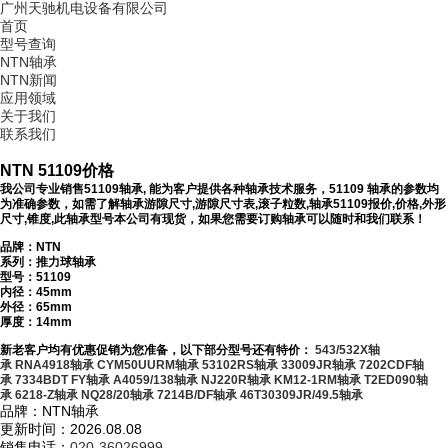
广州天驰机电设备有限公司
首页
型号查询
NTN轴承
NTN新闻
应用领域
关于我们
联系我们
NTN 51109价格
我公司专业销售51109轴承, 能为客户提供各种轴承技术服务，51109 轴承的参数均
为准确参数，如需了解轴承游隙尺寸,游隙尺寸表,滚子粒数,轴承51109报价,价格,外形
尺寸,锥度,此轴承型号本公司有现货，如果您需要订购轴承可以随时和我们联系！
品牌：NTN
系列：推力球轴承
型号：
51109
内径：45mm
外径：65mm
厚度：14mm
新老客户均有优惠促销为您准备，以下部分型号还有特价：
543/532X轴
承
RNA4918轴承
CYM50UURM轴承
53102RS轴承
33009JR轴承
7202CDF轴
承
7334BDT FY轴承
A4059/138轴承
NJ220R轴承
KM12-1RM轴承
T2ED090轴
承
6218-Z轴承
NQ28/20轴承
7214B/DF轴承
46T30309JR/49.5轴承
品牌：NTN轴承
更新时间：2026.08.08
销售电话：
020-36026999