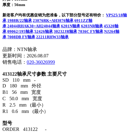
厚度：56mm
新老客户均有优惠促销为您准备，以下部分型号还有特价：
VPS25/18轴
承
1988R/22轴承
23076RK+AH3076轴承
6911ZZ轴
承
24044RHAK30+AH24044轴承
6201N轴承
6203NR轴承
45320轴
承
09062/195轴承
52426轴承
30232JR轴承
7036C FY轴承
NJ264轴
承
7008DB FY轴承
22211RHW33轴承
品牌：NTN轴承
更新时间：2026.08.07
销售电话：
020-36026999
413122轴承尺寸参数
主要尺寸
SD 110 mm -
D 180 mm 外径
B1 56 mm 宽度
C 50.0 mm 宽度
R 2.5 mm (最小）
R1 0.6 mm (最小）
型号
ORDER 413122 -