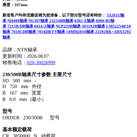
厚度：167mm
新老客户均有优惠促销为您准备，以下部分型号还有特价：
53201U轴
承
NH406轴承
NU307轴承
23234RR轴承
6302-Z轴承
6006-RS轴
承
7215B/DB轴承
6016-Z轴承
NUP224R轴承
30319JR轴承
LM522548/10
轴承
7010CDB轴承
7034DB FY轴承
14MM2016轴承
23292RK+AHX3292
轴承
品牌：NTN轴承
更新时间：2026.08.07
销售电话：
020-36026999
230/500B轴承尺寸参数
主要尺寸
SD 500 mm -
D 720 mm 外径
B 167 mm 宽度
R 6.0 mm (最小）
型号
ORDER 230/500B 型号
基本额定载荷
CR 3850000 N 动载荷