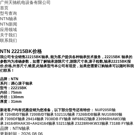
广州天驰机电设备有限公司
首页
型号查询
NTN轴承
NTN新闻
应用领域
关于我们
联系我们
NTN 22215BK价格
我公司专业销售22215BK轴承, 能为客户提供各种轴承技术服务，22215BK 轴承的
参数均为准确参数，如需了解轴承游隙尺寸,游隙尺寸表,滚子粒数,轴承22215BK报
价,价格,外形尺寸,锥度,此轴承型号本公司有现货，如果您需要订购轴承可以随时和我
们联系！
品牌：NTN
系列：调心滚子轴承
型号：
22215BK
内径：75mm
外径：130mm
厚度：31mm
新老客户均有优惠促销为您准备，以下部分型号还有特价：
NUP205R轴
承
7204B/DT轴承
7200B/DT轴承
53211U轴承
7326B/DB轴承
NU10/800轴
承
7309DF轴承
29414轴承
7038DB FY轴承
WF688ZZ轴承
23096RHAW33轴
承
24164RHAK30+AH24164轴承
53211轴承
23228RHKW33轴承
7318B FY轴承
品牌：NTN轴承
更新时间：2026.08.06