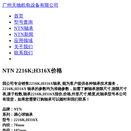
广州天驰机电设备有限公司
首页
型号查询
NTN轴承
NTN新闻
应用领域
关于我们
联系我们
NTN 2216K;H316X价格
我公司专业销售2216K;H316X轴承, 能为客户提供各种轴承技术服务，
2216K;H316X 轴承的参数均为准确参数，如需了解轴承游隙尺寸,游隙尺寸
表,滚子粒数,轴承2216K;H316X报价,价格,外形尺寸,锥度,此轴承型号本公司
有现货，如果您需要订购轴承可以随时和我们联系！
品牌：NTN
系列：调心球轴承
型号：
2216K;H316X
内径：70mm
外径：105mm