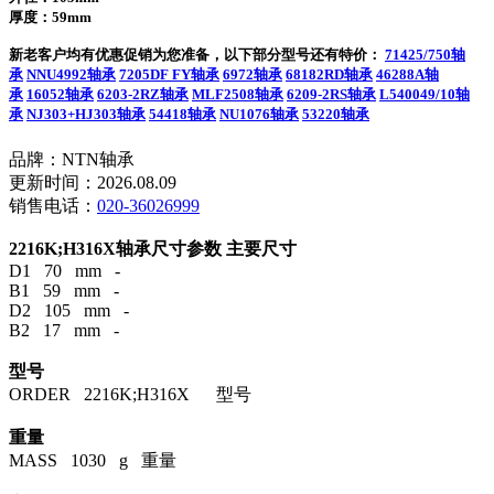
厚度：59mm
新老客户均有优惠促销为您准备，以下部分型号还有特价：
71425/750轴
承
NNU4992轴承
7205DF FY轴承
6972轴承
68182RD轴承
46288A轴
承
16052轴承
6203-2RZ轴承
MLF2508轴承
6209-2RS轴承
L540049/10轴
承
NJ303+HJ303轴承
54418轴承
NU1076轴承
53220轴承
品牌：NTN轴承
更新时间：2026.08.09
销售电话：
020-36026999
2216K;H316X轴承尺寸参数
主要尺寸
D1 70 mm -
B1 59 mm -
D2 105 mm -
B2 17 mm -
型号
ORDER 2216K;H316X 型号
重量
MASS 1030 g 重量