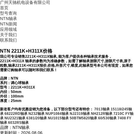
广州天驰机电设备有限公司
首页
型号查询
NTN轴承
NTN新闻
应用领域
关于我们
联系我们
NTN 2211K+H311X价格
我公司专业销售2211K+H311X轴承, 能为客户提供各种轴承技术服务，
2211K+H311X 轴承的参数均为准确参数，如需了解轴承游隙尺寸,游隙尺寸表,滚子
粒数,轴承2211K+H311X报价,价格,外形尺寸,锥度,此轴承型号本公司有现货，如果您
需要订购轴承可以随时和我们联系！
品牌：NTN
系列：调心球轴承
型号：
2211K+H311X
内径：50mm
外径：100mm
厚度：25mm
新老客户均有优惠促销为您准备，以下部分型号还有特价：
7013轴承
15118/245轴
承
68222RD轴承
N232轴承
NUP1084轴承
NJ2319轴承
NH212R轴承
7210C FY轴
承
NU2321轴承
6381/20轴承
NU1015轴承
50BTM5820轴承
60/530轴承
7408 FY
轴承
6032RS轴承
品牌：NTN轴承
更新时间：2026.08.06